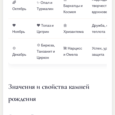
🌈
✨ Опал и
Бархатцы и
творчество и
Октябрь
Турмалин
Космея
вдохновение
🧡
🧡 Топаз и
🌼
Дружба, сила
Ноябрь
Цитрин
Хризантема
теплота
💠 Бирюза,
💠
🌺 Нарцисс
Успех, удача 
Танзанит и
Декабрь
и Омела
защита
Циркон
Значения и свойства камней
рождения