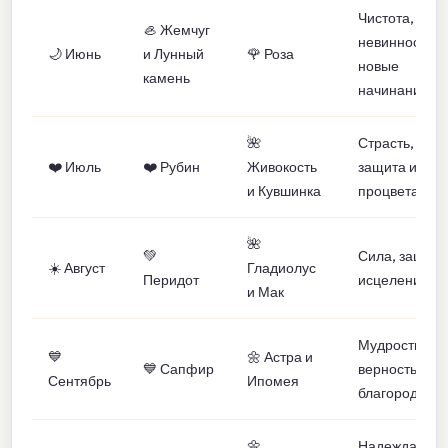
Чистота,
🦪 Жемчуг
невинность и
🌙 Июнь
и Лунный
🌹 Роза
новые
камень
начинания
🌺
Страсть,
❤️ Июль
❤️ Рубин
Живокость
защита и
и Кувшинка
процветание
🌺
💚
Сила, защита
☀️ Август
Гладиолус
Перидот
исцеление
и Мак
Мудрость,
💙
🌼 Астра и
💙 Сапфир
верность и
Сентябрь
Ипомея
благородство
🌼
Надежда,