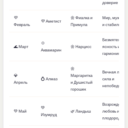
доверие
💜
🌼 Фиалка и
Мир, мужеств
💜 Аметист
Февраль
Примула
и стабильнос
Безмятежност
💠
🌊 Март
🌼 Нарцисс
ясность и
Аквамарин
гармония
🌼
Вечная любов
💎
Маргаритка
💍 Алмаз
сила и
Апрель
и Душистый
непобедимос
горошек
Возрождение
💚
💚 Май
🌿 Ландыш
любовь и
Изумруд
плодородие