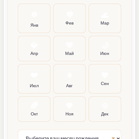
❄️
💜
🌊
Фев
Мар
Янв
💎
💚
🌙
Апр
Май
Июн
❤️
☀️
💙
Сен
Июл
Авг
🌈
🧡
💠
Окт
Ноя
Дек