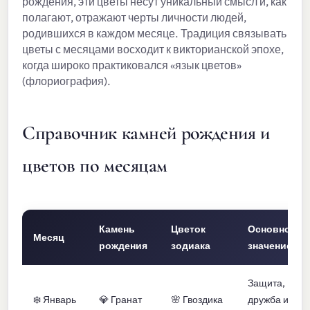
рождения, эти цветы несут уникальный смысл и, как
полагают, отражают черты личности людей,
родившихся в каждом месяце. Традиция связывать
цветы с месяцами восходит к викторианской эпохе,
когда широко практиковался «язык цветов»
(флориография).
Справочник камней рождения и
цветов по месяцам
Камень
Цветок
Основное
Месяц
рождения
зодиака
значение
Защита,
❄️ Январь
💎 Гранат
🌸 Гвоздика
дружба и