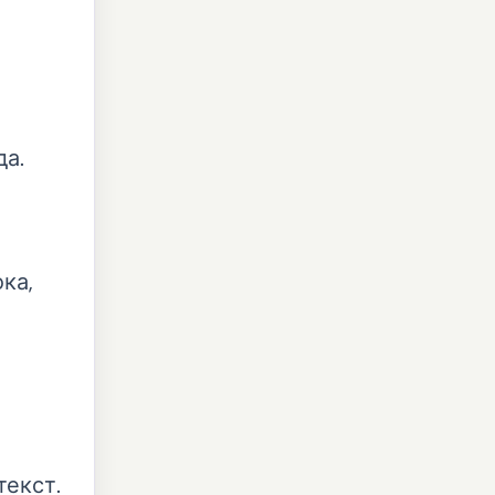
да.
ка,
текст.