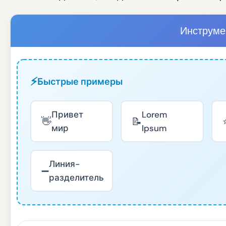
Инструме
⚡
Быстрые примеры
Привет
Lorem
👋
📝
мир
Ipsum
Линия-
➖
разделитель