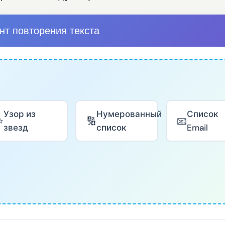
нт повторения текста
Узор из
Нумерованный
Список
⭐
🔢
📧
звезд
список
Email