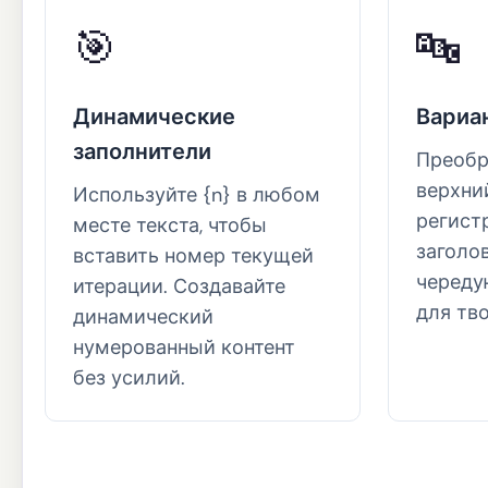
🎯
🔤
Динамические
Вариа
заполнители
Преобр
верхни
Используйте {n} в любом
регистр
месте текста, чтобы
заголо
вставить номер текущей
череду
итерации. Создавайте
для тв
динамический
нумерованный контент
без усилий.