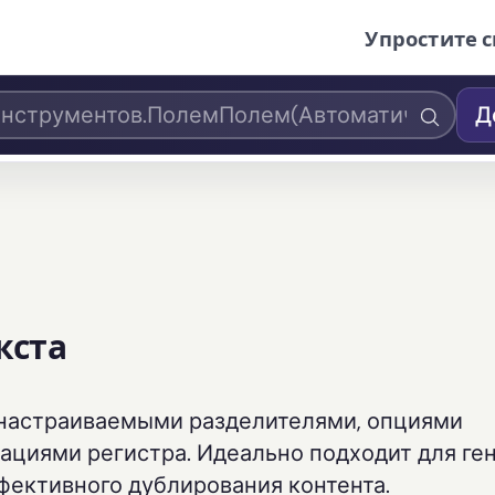
Упростите с
Д
кста
с настраиваемыми разделителями, опциями
ациями регистра. Идеально подходит для ге
фективного дублирования контента.