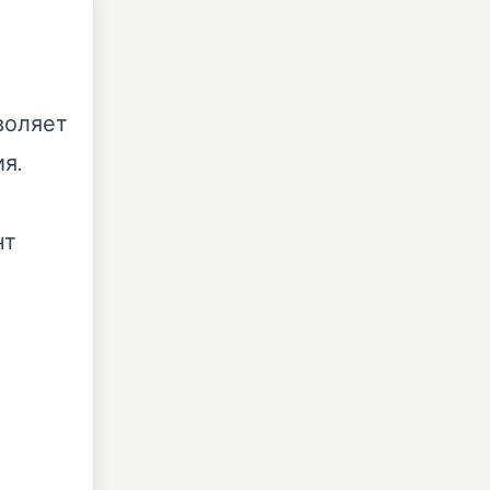
воляет
я.
нт