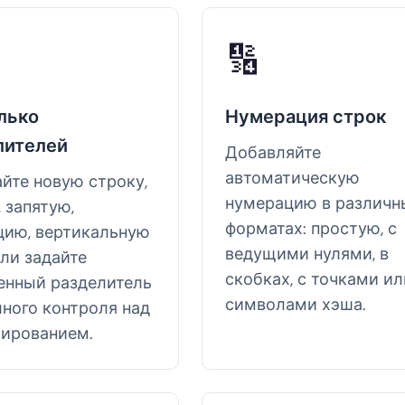
🔢
лько
Нумерация строк
лителей
Добавляйте
автоматическую
йте новую строку,
нумерацию в различн
 запятую,
форматах: простую, с
цию, вертикальную
ведущими нулями, в
или задайте
скобках, с точками ил
енный разделитель
символами хэша.
лного контроля над
ированием.