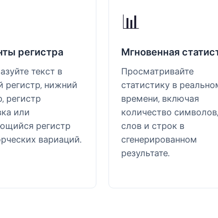
📊
нты регистра
Мгновенная статис
азуйте текст в
Просматривайте
й регистр, нижний
статистику в реально
, регистр
времени, включая
вка или
количество символов
ющийся регистр
слов и строк в
орческих вариаций.
сгенерированном
результате.