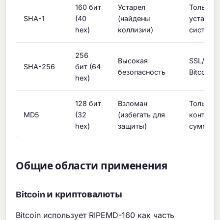
160 бит
Устарел
Только
SHA-1
(40
(найдены
устарев
hex)
коллизии)
системы
256
Высокая
SSL/TLS,
SHA-256
бит (64
безопасность
Bitcoin
hex)
128 бит
Взломан
Только
MD5
(32
(избегать для
контрол
hex)
защиты)
суммы
Общие области применения
Bitcoin и криптовалюты
Bitcoin использует RIPEMD-160 как часть