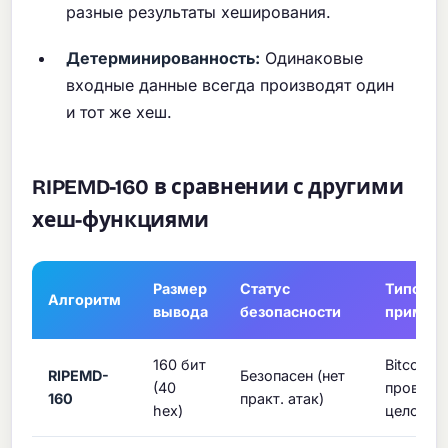
разные результаты хеширования.
Детерминированность:
Одинаковые
входные данные всегда производят один
и тот же хеш.
RIPEMD-160 в сравнении с другими
хеш-функциями
Размер
Статус
Типовое
Алгоритм
вывода
безопасности
примен
160 бит
Bitcoin, 
RIPEMD-
Безопасен (нет
(40
проверк
160
практ. атак)
hex)
целостн