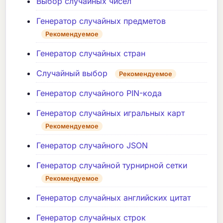
Выбор случайных чисел
Генератор случайных предметов
Рекомендуемое
Генератор случайных стран
Случайный выбор
Рекомендуемое
Генератор случайного PIN-кода
Генератор случайных игральных карт
Рекомендуемое
Генератор случайного JSON
Генератор случайной турнирной сетки
Рекомендуемое
Генератор случайных английских цитат
Генератор случайных строк