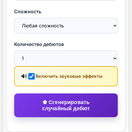
Сложность
Количество дебютов
🔊
Включить звуковые эффекты
♚ Сгенерировать
случайный дебют