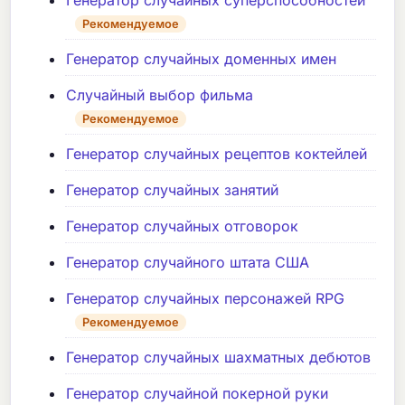
Генератор случайных суперспособностей
Рекомендуемое
Генератор случайных доменных имен
Случайный выбор фильма
Рекомендуемое
Генератор случайных рецептов коктейлей
Генератор случайных занятий
Генератор случайных отговорок
Генератор случайного штата США
Генератор случайных персонажей RPG
Рекомендуемое
Генератор случайных шахматных дебютов
Генератор случайной покерной руки