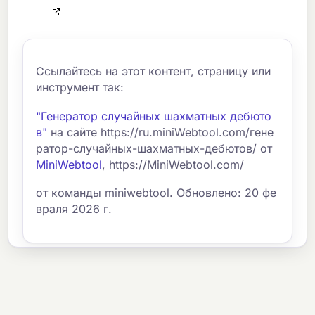
Ссылайтесь на этот контент, страницу или
инструмент так:
"Генератор случайных шахматных дебюто
в"
на сайте https://ru.miniWebtool.com/гене
ратор-случайных-шахматных-дебютов/ от
MiniWebtool
, https://MiniWebtool.com/
от команды miniwebtool. Обновлено: 20 фе
враля 2026 г.