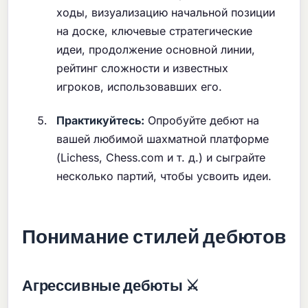
ходы, визуализацию начальной позиции
на доске, ключевые стратегические
идеи, продолжение основной линии,
рейтинг сложности и известных
игроков, использовавших его.
Практикуйтесь:
Опробуйте дебют на
вашей любимой шахматной платформе
(Lichess, Chess.com и т. д.) и сыграйте
несколько партий, чтобы усвоить идеи.
Понимание стилей дебютов
Агрессивные дебюты ⚔️