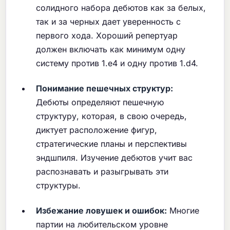
солидного набора дебютов как за белых,
так и за черных дает уверенность с
первого хода. Хороший репертуар
должен включать как минимум одну
систему против 1.e4 и одну против 1.d4.
Понимание пешечных структур:
Дебюты определяют пешечную
структуру, которая, в свою очередь,
диктует расположение фигур,
стратегические планы и перспективы
эндшпиля. Изучение дебютов учит вас
распознавать и разыгрывать эти
структуры.
Избежание ловушек и ошибок:
Многие
партии на любительском уровне