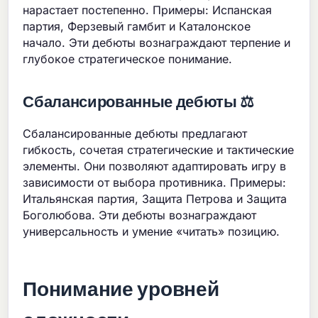
нарастает постепенно. Примеры: Испанская
партия, Ферзевый гамбит и Каталонское
начало. Эти дебюты вознаграждают терпение и
глубокое стратегическое понимание.
Сбалансированные дебюты ⚖️
Сбалансированные дебюты предлагают
гибкость, сочетая стратегические и тактические
элементы. Они позволяют адаптировать игру в
зависимости от выбора противника. Примеры:
Итальянская партия, Защита Петрова и Защита
Боголюбова. Эти дебюты вознаграждают
универсальность и умение «читать» позицию.
Понимание уровней