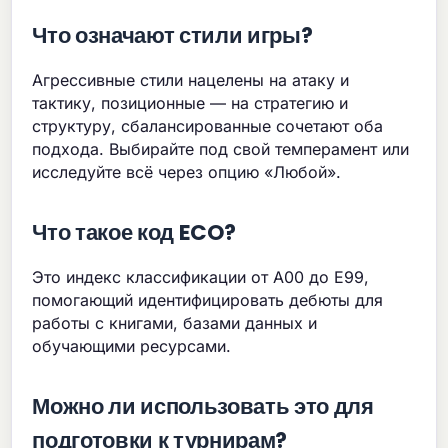
Что означают стили игры?
Агрессивные стили нацелены на атаку и
тактику, позиционные — на стратегию и
структуру, сбалансированные сочетают оба
подхода. Выбирайте под свой темперамент или
исследуйте всё через опцию «Любой».
Что такое код ECO?
Это индекс классификации от A00 до E99,
помогающий идентифицировать дебюты для
работы с книгами, базами данных и
обучающими ресурсами.
Можно ли использовать это для
подготовки к турнирам?