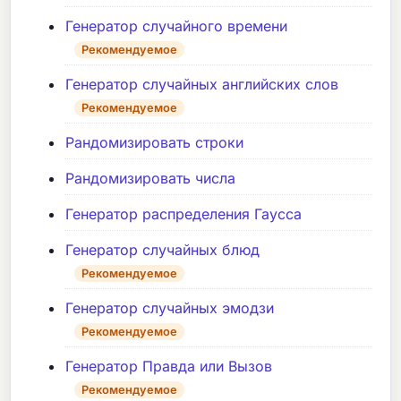
Генератор случайного времени
Рекомендуемое
Генератор случайных английских слов
Рекомендуемое
Рандомизировать строки
Рандомизировать числа
Генератор распределения Гаусса
Генератор случайных блюд
Рекомендуемое
Генератор случайных эмодзи
Рекомендуемое
Генератор Правда или Вызов
Рекомендуемое