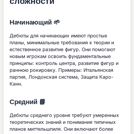
сложности
Начинающий 🌱
Дебюты для начинающих имеют простые
планы, минимальные требования к теории и
естественное развитие фигур. Они помогают
новым игрокам освоить фундаментальные
принципы: контроль центра, развитие фигур и
раннюю рокировку. Примеры: Итальянская
партия, Лондонская система, Защита Каро-
Канн.
Средний 📘
Дебюты среднего уровня требуют умеренных
теоретических знаний и понимания типичных
планов миттельшпиля. Они включают более