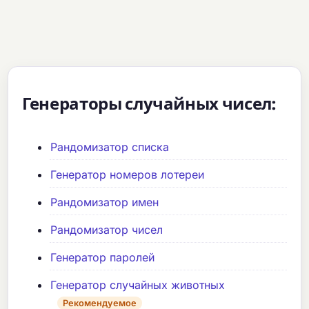
Генераторы случайных чисел:
Рандомизатор списка
Генератор номеров лотереи
Рандомизатор имен
Рандомизатор чисел
Генератор паролей
Генератор случайных животных
Рекомендуемое