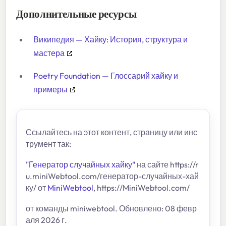
Дополнительные ресурсы
Википедия — Хайку: История, структура и
мастера
Poetry Foundation — Глоссарий хайку и
примеры
Ссылайтесь на этот контент, страницу или инс
трумент так:
"Генератор случайных хайку"
на сайте https://r
u.miniWebtool.com/генератор-случайных-хай
ку/ от
MiniWebtool
, https://MiniWebtool.com/
от команды miniwebtool. Обновлено: 08 февр
аля 2026 г.