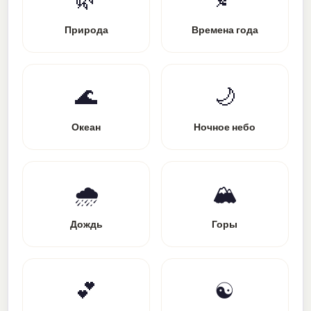
Природа
Времена года
🌊
🌙
Океан
Ночное небо
🌧️
🏔️
Дождь
Горы
💕
☯