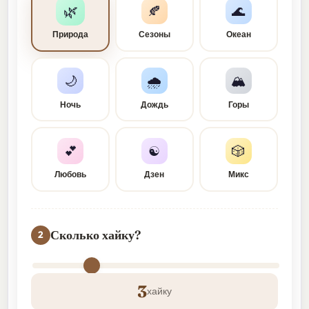
🌿
🍂
🌊
Природа
Сезоны
Океан
🌙
🌧️
🏔️
Ночь
Дождь
Горы
💕
☯
🎲
Любовь
Дзен
Микс
Сколько хайку?
2
3
хайку