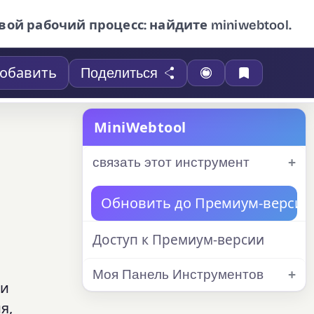
вой рабочий процесс: найдите miniwebtool.
обавить
Поделиться
MiniWebtool
связать этот инструмент
Обновить до Премиум-версии
Доступ к Премиум-версии
Моя Панель Инструментов
 и
я,