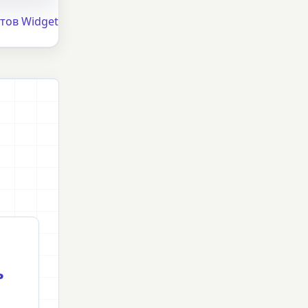
тов Widget
ь