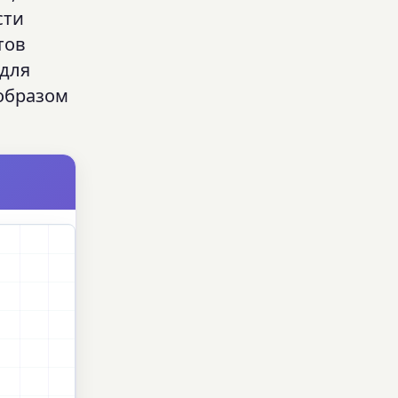
сти
тов
 для
образом