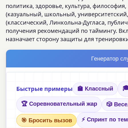
политика, здоровье, культура, философия,
(казуальный, школьный, университетский
(классический, Линкольна-Дугласа, публи
получения рекомендаций по таймингу. Вк
назначает сторону защиты для тренировки
Генератор сл
Быстрые примеры

🏫 Классный
🏆 Соревновательный жар
🎲 Вес
⚡ Спринт по те
🎯 Бросить вызов