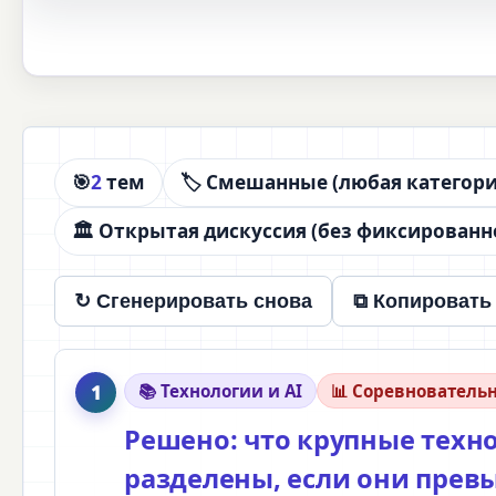
🎯
2
тем
🏷️ Смешанные (любая категори
🏛️ Открытая дискуссия (без фиксированн
↻ Сгенерировать снова
⧉ Копировать 
1
📚 Технологии и AI
📊 Соревнователь
Решено: что крупные тех
разделены, если они прев