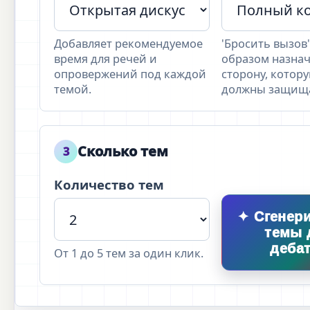
Добавляет рекомендуемое
'Бросить вызов
время для речей и
образом назнач
опровержений под каждой
сторону, котор
темой.
должны защища
Сколько тем
3
Количество тем
✦ Сгенер
темы 
деба
От 1 до 5 тем за один клик.