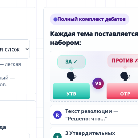
Полный комплект дебатов
Каждая тема поставляется
набором:
ЗА ✓
ПРОТИВ 
— легкая
🗣️
🗣️
ный —
VS
ов.
УТВ
ОТР
Текст резолюции —
R
"Решено: что..."
да
3 Утвердительных
+