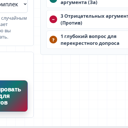
аргумента (За)
3 Отрицательных аргумен
' случайным
−
(Против)
ает
ую вы
1 глубокий вопрос для
ть.
?
перекрестного допроса
ировать
для
тов