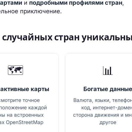
картами
и
подробными профилями стран
,
ельное приключение.
р случайных стран уникальн
🗺️
📊
активные карты
Богатые данны
мотрите точное
Валюта, языки, телефо
положение каждой
код, интернет-домен
ны на встроенных
сторона движения и мн
ах OpenStreetMap
другое