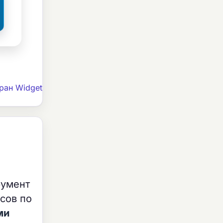
ран Widget
румент
сов по
ми