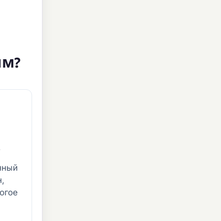
ым?
е
нный
,
огое