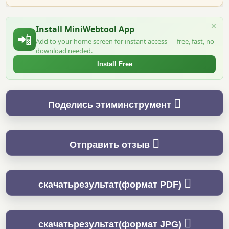
×
Install MiniWebtool App
📲
Add to your home screen for instant access — free, fast, no
download needed.
Install Free
Поделись этиминструмент
Отправить отзыв
скачатьрезультат(формат PDF)
скачатьрезультат(формат JPG)