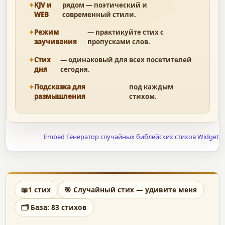
KJV и
рядом — поэтический и
WEB
современный стили.
Режим
— практикуйте стих с
заучивания
пропусками слов.
Стих
— одинаковый для всех посетителей
дня
сегодня.
Подсказка для
под каждым
размышления
стихом.
Embed Генератор случайных библейских стихов Widget
📖
1
стих
🎯 Случайный стих — удивите меня
🗂 База: 83 стихов