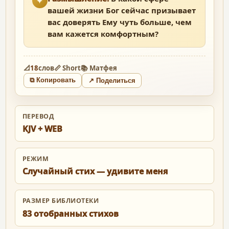
✦
вашей жизни Бог сейчас призывает
вас доверять Ему чуть больше, чем
вам кажется комфортным?
📐
18
слов
📏 Short
📚 Матфея
⧉ Копировать
↗ Поделиться
ПЕРЕВОД
KJV + WEB
РЕЖИМ
Случайный стих — удивите меня
РАЗМЕР БИБЛИОТЕКИ
83 отобранных стихов