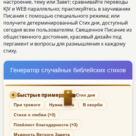
настроение, тему или Завет; сравнивайте переводы
KJV и WEB параллельно; практикуйтесь в заучивании
Писания с помощью специального режима; или
получите детерминированный Стих дня, доступный
сегодня всем пользователям. Священное Писание из
общественного достояния, красивый дизайн под
пергамент и вопросы для размышления к каждому
стиху.
Генератор случайных библейских стихов
✝
✦
Быстрые примеры
☀
Стих дня
При тревоге
Нужна сила
В скорби
Стихи о любви (×3)
Плейлист благодарности (×3)
Мудрость Ветхого Завета