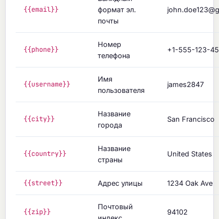
{{email}}
формат эл.
john.doe123@g
почты
Номер
{{phone}}
+1-555-123-4
телефона
Имя
{{username}}
james2847
пользователя
Название
{{city}}
San Francisco
города
Название
{{country}}
United States
страны
{{street}}
Адрес улицы
1234 Oak Ave
Почтовый
{{zip}}
94102
индекс