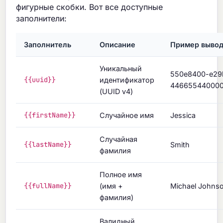
фигурные скобки. Вот все доступные
заполнители:
Заполнитель
Описание
Пример выво
Уникальный
550e8400-e29
{{uuid}}
идентификатор
44665544000
(UUID v4)
{{firstName}}
Случайное имя
Jessica
Случайная
{{lastName}}
Smith
фамилия
Полное имя
{{fullName}}
(имя +
Michael Johns
фамилия)
Валидный