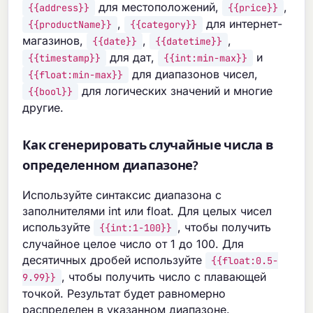
для местоположений,
,
{{address}}
{{price}}
,
для интернет-
{{productName}}
{{category}}
магазинов,
,
,
{{date}}
{{datetime}}
для дат,
и
{{timestamp}}
{{int:min-max}}
для диапазонов чисел,
{{float:min-max}}
для логических значений и многие
{{bool}}
другие.
Как сгенерировать случайные числа в
определенном диапазоне?
Используйте синтаксис диапазона с
заполнителями int или float. Для целых чисел
используйте
, чтобы получить
{{int:1-100}}
случайное целое число от 1 до 100. Для
десятичных дробей используйте
{{float:0.5-
, чтобы получить число с плавающей
9.99}}
точкой. Результат будет равномерно
распределен в указанном диапазоне.