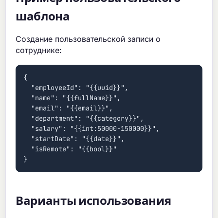
шаблона
Создание пользовательской записи о
сотруднике:
{

  "employeeId": "{{uuid}}",

  "name": "{{fullName}}",

  "email": "{{email}}",

  "department": "{{category}}",

  "salary": "{{int:50000-150000}}",

  "startDate": "{{date}}",

  "isRemote": "{{bool}}"

}
Варианты использования