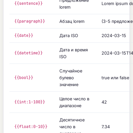
Предложение
{{sentence}}
Lorem ipsum dol
lorem
{{paragraph}}
Абзац lorem
(3-5 предложе
{{date}}
Дата ISO
2024-03-15
Дата и время
{{datetime}}
2024-03-15T14
ISO
Случайное
{{bool}}
булево
true или false
значение
Целое число в
{{int:1-100}}
42
диапазоне
Десятичное
{{float:0-10}}
число в
7.34