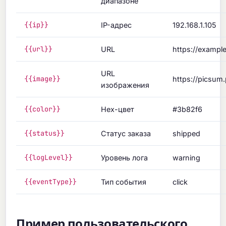
диапазоне
{{ip}}
IP-адрес
192.168.1.105
{{url}}
URL
https://exampl
URL
{{image}}
https://picsum
изображения
{{color}}
Hex-цвет
#3b82f6
{{status}}
Статус заказа
shipped
{{logLevel}}
Уровень лога
warning
{{eventType}}
Тип события
click
Пример пользовательского