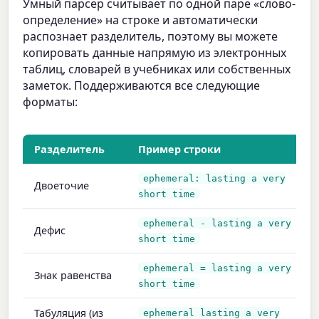
Умный парсер считывает по одной паре «слово-
определение» на строке и автоматически
распознает разделитель, поэтому вы можете
копировать данные напрямую из электронных
таблиц, словарей в учебниках или собственных
заметок. Поддерживаются все следующие
форматы:
Разделитель
Пример строки
ephemeral: lasting a very
Двоеточие
short time
ephemeral - lasting a very
Дефис
short time
ephemeral = lasting a very
Знак равенства
short time
Табуляция (из
ephemeral lasting a very