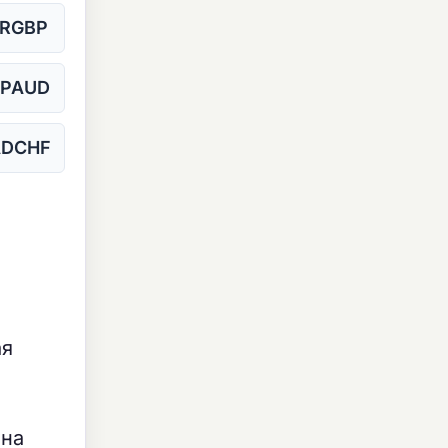
RGBP
PAUD
ADCHF
ая
 на