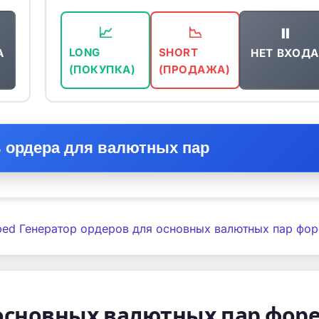
⏸️
📈
📉
А
НЕТ ВХОДА
LONG
SHORT
(ПОКУПКА)
(ПРОДАЖА)
 ордера для валютных пар
ed Генератор ордеров для основных валютных пар фор
 основных валютных пар фор