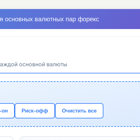
ля основных валютных пар форекс
каждой основной валюты
-он
Риск-офф
Очистить все