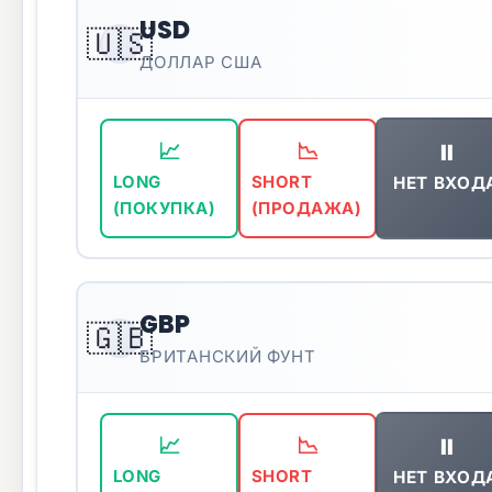
USD
🇺🇸
ДОЛЛАР США
⏸️
📈
📉
НЕТ ВХОД
LONG
SHORT
(ПОКУПКА)
(ПРОДАЖА)
GBP
🇬🇧
БРИТАНСКИЙ ФУНТ
⏸️
📈
📉
НЕТ ВХОД
LONG
SHORT