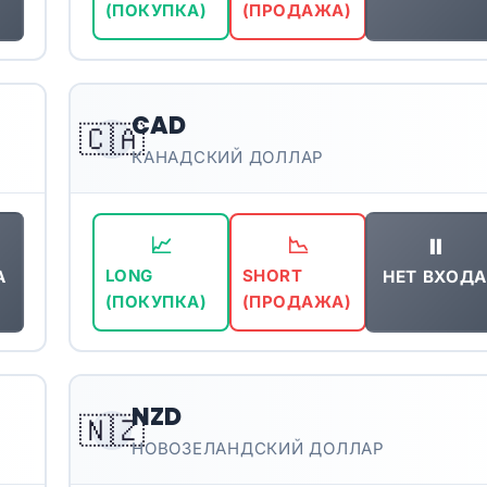
(ПОКУПКА)
(ПРОДАЖА)
CAD
🇨🇦
КАНАДСКИЙ ДОЛЛАР
⏸️
📈
📉
А
НЕТ ВХОДА
LONG
SHORT
(ПОКУПКА)
(ПРОДАЖА)
NZD
🇳🇿
НОВОЗЕЛАНДСКИЙ ДОЛЛАР