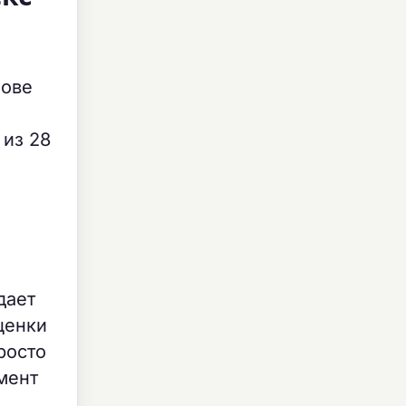
нове
 из 28
дает
ценки
росто
мент