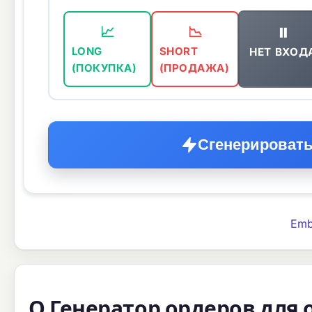
⏸️
📈
📉
НЕТ ВХОД
LONG
SHORT
(ПОКУПКА)
(ПРОДАЖА)
Сгенерировать
Emb
О Генератор ордеров для