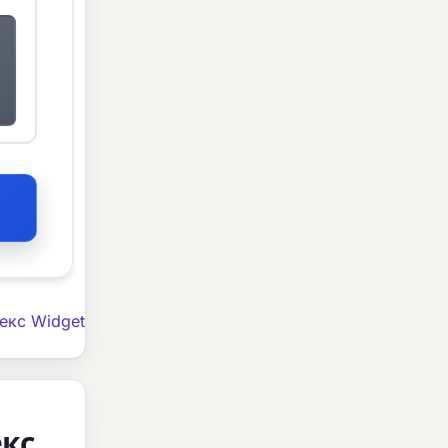
екс Widget
екс