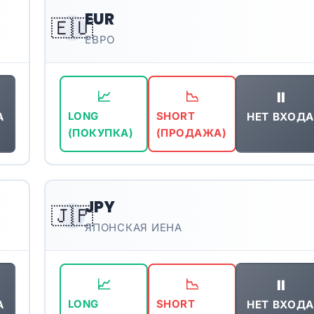
EUR
🇪🇺
ЕВРО
⏸️
📈
📉
А
НЕТ ВХОДА
LONG
SHORT
(ПОКУПКА)
(ПРОДАЖА)
JPY
🇯🇵
ЯПОНСКАЯ ИЕНА
⏸️
📈
📉
А
НЕТ ВХОДА
LONG
SHORT