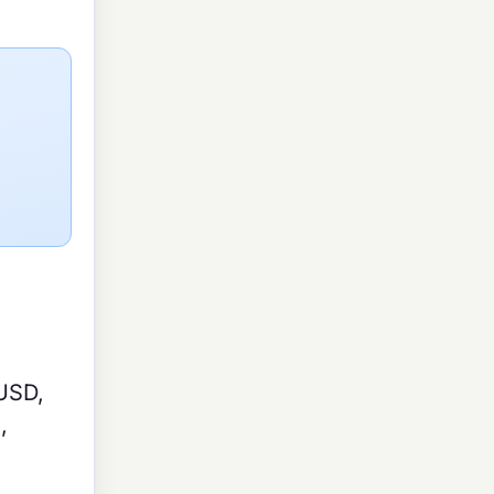
USD,
,