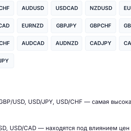
CHF
AUDUSD
USDCAD
NZDUSD
EU
CAD
EURNZD
GBPJPY
GBPCHF
GB
CHF
AUDCAD
AUDNZD
CADJPY
C
JPY
GBP/USD, USD/JPY, USD/CHF — самая высок
D, USD/CAD — находятся под влиянием цен