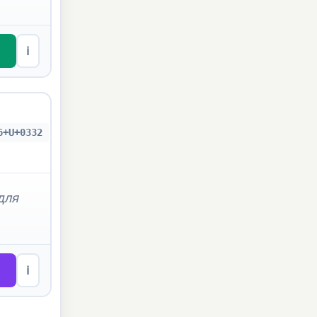
ℹ
6+U+0332
для
ℹ