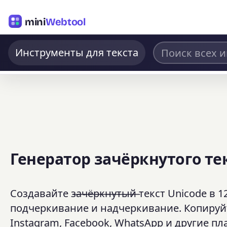
mini
Webtool
Инструменты для текста
Генератор зачёркнутого те
Создавайте з̶а̶ч̶ё̶р̶к̶н̶у̶т̶ы̶й̶ текст Unico
подчеркивание и надчеркивание. Копируйте 
Instagram, Facebook, WhatsApp и другие п