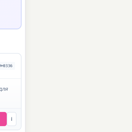
U+0336
для
ℹ