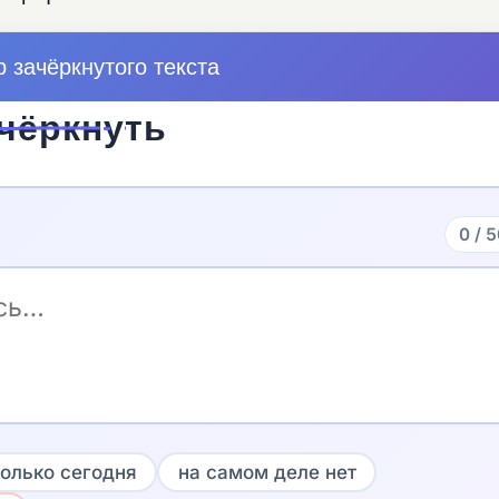
 зачёркнутого текста
ч
ё
р
к
н
у
т
ь
0 / 
олько сегодня
на самом деле нет