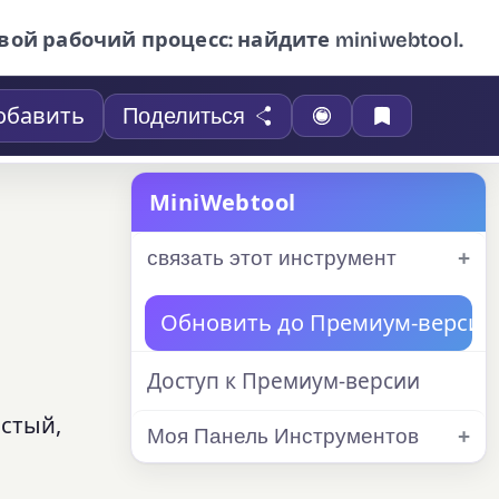
вой рабочий процесс: найдите miniwebtool.
обавить
Поделиться
MiniWebtool
связать этот инструмент
Обновить до Премиум-версии
Доступ к Премиум-версии
истый,
Моя Панель Инструментов