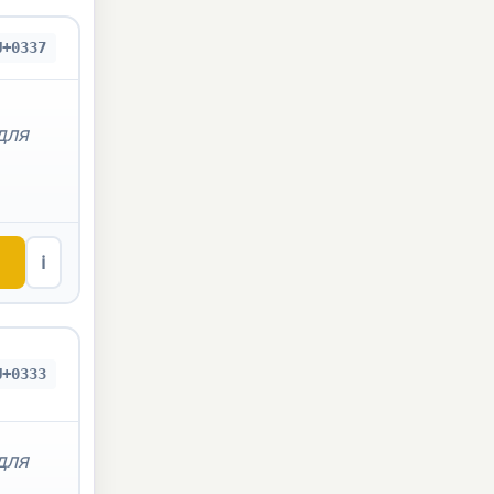
U+0337
для
ℹ
U+0333
для