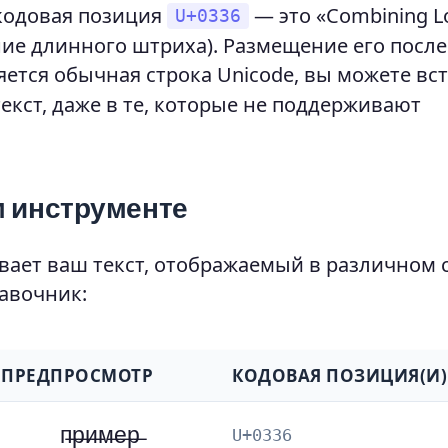
кодовая позиция
— это «Combining L
U+0336
ние длинного штриха). Размещение его посл
яется обычная строка Unicode, вы можете вс
кст, даже в те, которые не поддерживают
м инструменте
вает ваш текст, отображаемый в различном 
авочник:
ПРЕДПРОСМОТР
КОДОВАЯ ПОЗИЦИЯ(И)
п̶р̶и̶м̶е̶р̶
U+0336