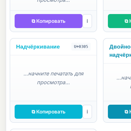
⧉ Копировать
⧉ 
ℹ
Надчёркивание
Двойно
U+0305
надчёр
…начните печатать для
…начн
просмотра…
⧉ Копировать
⧉ 
ℹ