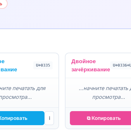
ь
ое
Двойное
U+0335
U+0336+
ивание
зачёркивание
ите печатать для
…начните печатать 
просмотра…
просмотра…
Копировать
⧉ Копировать
ℹ