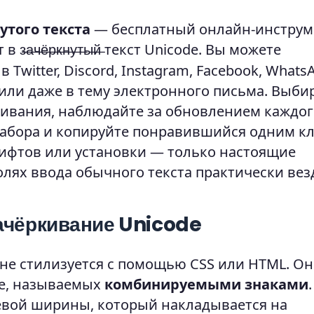
утого текста
— бесплатный онлайн-инструм
т в
текст Unicode. Вы можете
з̶а̶ч̶ё̶р̶к̶н̶у̶т̶ы̶й̶
 Twitter, Discord, Instagram, Facebook, Whats
ck или даже в тему электронного письма. Выби
кивания, наблюдайте за обновлением каждог
набора и копируйте понравившийся одним к
ифтов или установки — только настоящие
лях ввода обычного текста практически вез
зачёркивание Unicode
 не стилизуется с помощью CSS или HTML. Он
de, называемых
комбинируемыми знаками
.
евой ширины, который накладывается на