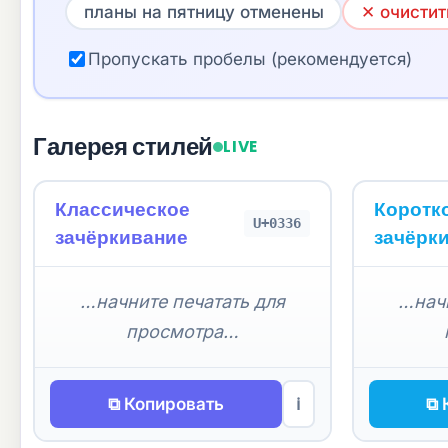
планы на пятницу отменены
✕ очистит
Пропускать пробелы (рекомендуется)
Галерея стилей
LIVE
Классическое
Коротк
U+0336
зачёркивание
зачёрк
…начните печатать для
…начн
просмотра…
⧉ Копировать
⧉ 
ℹ