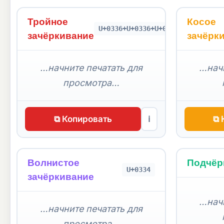
Тройное
Косое
U+0336+U+0336+U+0336
зачёркивание
зачёрк
…начните печатать для
…начн
просмотра…
⧉ Копировать
⧉ 
ℹ
Волнистое
Подчёр
U+0334
зачёркивание
…начн
…начните печатать для
просмотра…