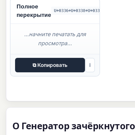
Полное
U+0336+U+0338+U+0332+U+0305
перекрытие
…начните печатать для
просмотра…
⧉ Копировать
ℹ
О Генератор зачёркнутого