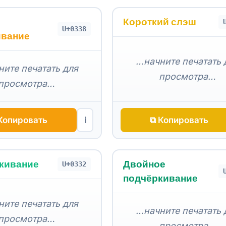
Короткий слэш
U+0338
ивание
…начните печатать 
ите печатать для
просмотра…
просмотра…
Копировать
⧉ Копировать
ℹ
кивание
Двойное
U+0332
подчёркивание
ите печатать для
…начните печатать 
просмотра…
просмотра…