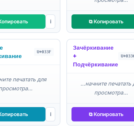
Копировать
⧉ Копировать
ℹ
е
Зачёркивание
U+033F
кивание
+
U+033
Подчёркивание
ите печатать для
…начните печатать 
просмотра…
просмотра…
Копировать
⧉ Копировать
ℹ