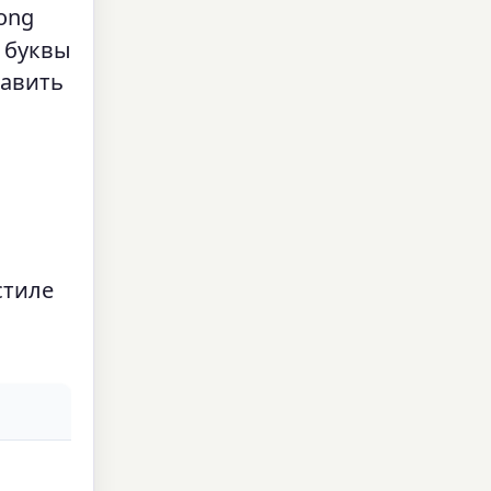
ong
е буквы
тавить
стиле