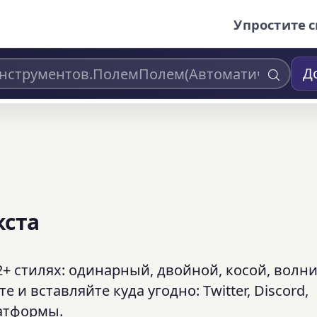
Упростите с
Д
кста
de в 12+ стилях: одинарный, двойной, косой, волн
и вставляйте куда угодно: Twitter, Discord,
латформы.