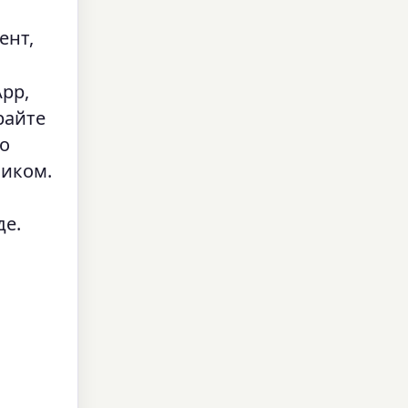
ент,
App,
райте
о
ликом.
де.