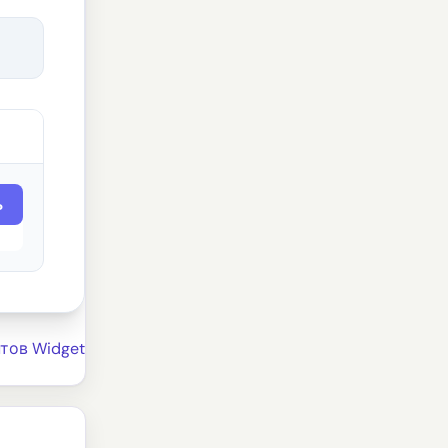
ь
тов Widget