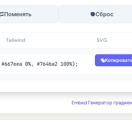
Поменять
Сброс
Tailwind
SVG
Копироват
 #667eea 0%, #764ba2 100%);
Embed Генератор градиен