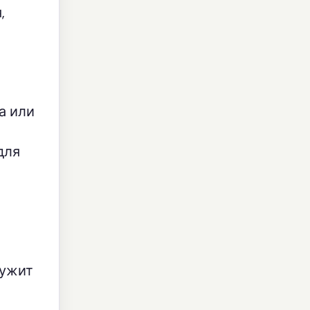
,
а или
для
лужит