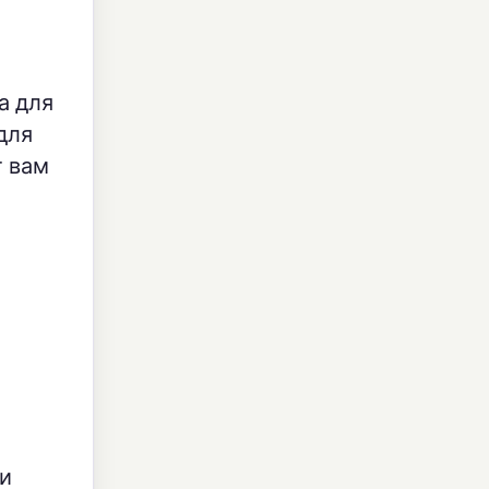
а для
для
т вам
ли