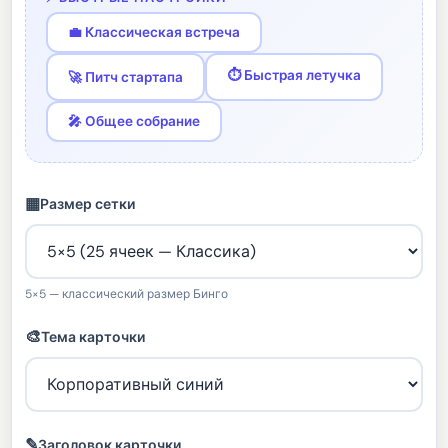
💼 Классическая встреча
⏱ Быстрая летучка
🚀 Питч стартапа
🎤 Общее собрание
▦
Размер сетки
5×5 — классический размер Бинго
🎨
Тема карточки
✎
Заголовок карточки