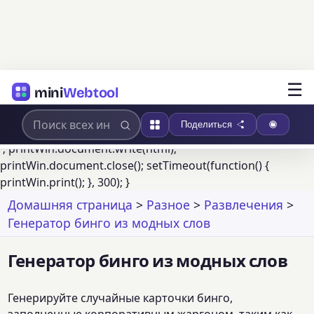
☰
mini
Webtool
Поделиться
'; printWin.document.write(html);
printWin.document.close(); setTimeout(function() {
printWin.print(); }, 300); }
Домашняя страница
>
Разное
>
Развлечения
>
Генератор бинго из модных слов
Генератор бинго из модных слов
Генерируйте случайные карточки бинго,