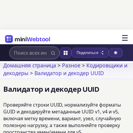
☰
mini
Webtool
Поделиться
Домашняя страница
>
Разное
>
Кодировщики и
декодеры
>
Валидатор и декодер UUID
Валидатор и декодер UUID
Проверяйте строки UUID, нормализуйте форматы
GUID и декодируйте метаданные UUID v1, v4 и v5,
включая метку времени, вариант, узел, случайную
полезную нагрузку, а также выполняйте проверку
пространства имен/имени для v5.