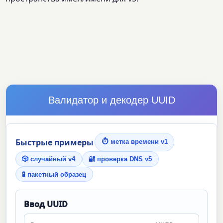
Валидатор и декодер UUID
Быстрые примеры
⏱ метка времени v1
🎲 случайный v4
🔐 проверка DNS v5
🧪 пакетный образец
Ввод UUID