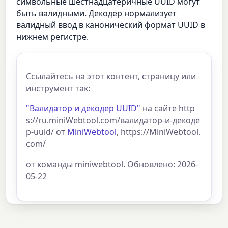
символьные шестнадцатеричные UUID могут
быть валидными. Декодер нормализует
валидный ввод в канонический формат UUID в
нижнем регистре.
Ссылайтесь на этот контент, страницу или
инструмент так:
"Валидатор и декодер UUID"
на сайте http
s://ru.miniWebtool.com/валидатор-и-декоде
р-uuid/ от
MiniWebtool
, https://MiniWebtool.
com/
от команды miniwebtool. Обновлено: 2026-
05-22