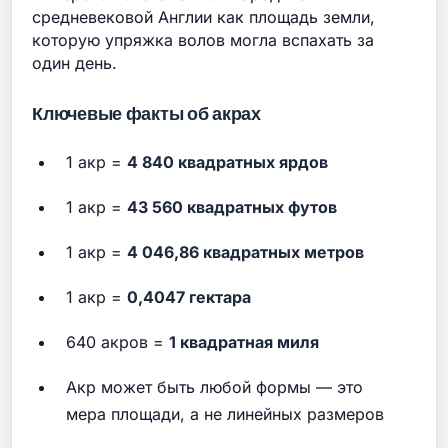
средневековой Англии как площадь земли,
которую упряжка волов могла вспахать за
один день.
Ключевые факты об акрах
1 акр =
4 840 квадратных ярдов
1 акр =
43 560 квадратных футов
1 акр =
4 046,86 квадратных метров
1 акр =
0,4047 гектара
640 акров =
1 квадратная миля
Акр может быть любой формы — это
мера площади, а не линейных размеров