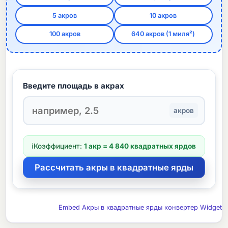
5 акров
10 акров
100 акров
640 акров (1 миля²)
Введите площадь в акрах
акров
ℹ
Коэффициент:
1 акр = 4 840 квадратных ярдов
Embed Акры в квадратные ярды конвертер Widget