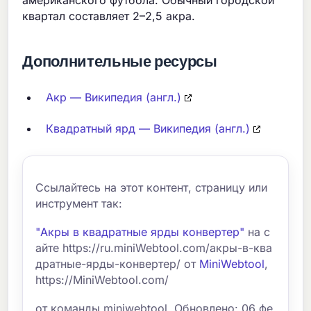
американского футбола. Обычный городской
квартал составляет 2–2,5 акра.
Дополнительные ресурсы
Акр — Википедия (англ.)
Квадратный ярд — Википедия (англ.)
Ссылайтесь на этот контент, страницу или
инструмент так:
"Акры в квадратные ярды конвертер"
на с
айте https://ru.miniWebtool.com/акры-в-ква
дратные-ярды-конвертер/ от
MiniWebtool
,
https://MiniWebtool.com/
от команды miniwebtool. Обновлено: 06 фе